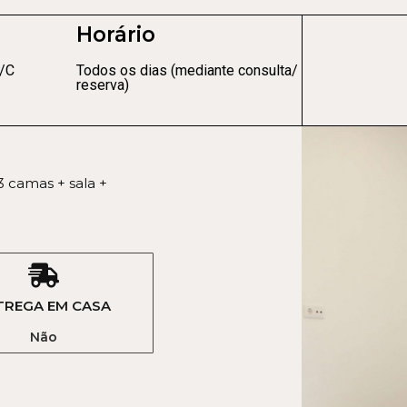
Horário
R/C
Todos os dias (mediante consulta/
reserva)
3 camas + sala +
TREGA EM CASA
Não