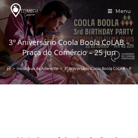
Skip
to
Menu
content
3º Aniversário Coola Boola CoLAB –
Praça do Comércio – 25 jun
>
Iniciativas de Aderente
>
3º Aniversário Coola Boola CoLAB – Praç