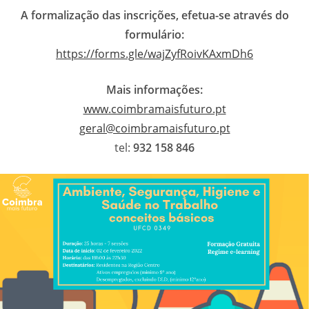
A formalização das inscrições, efetua-se através do
formulário:
https://forms.gle/wajZyfRoivKAxmDh6
Mais informações:
www.coimbramaisfuturo.pt
geral@coimbramaisfuturo.pt
tel:
932 158 846