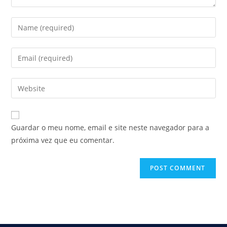
Enter
your
name
Enter
or
your
username
email
Enter
to
address
your
comment
to
website
comment
URL
Guardar o meu nome, email e site neste navegador para a
(optional)
próxima vez que eu comentar.