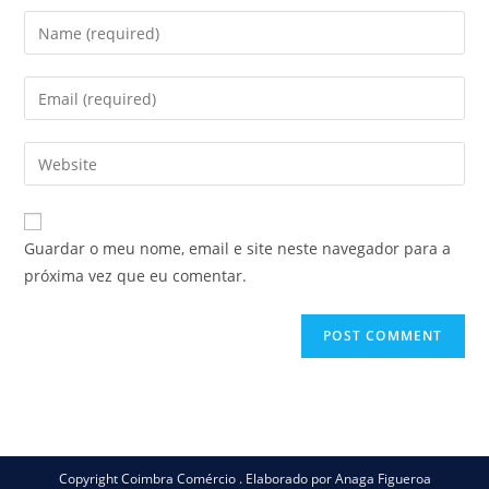
Enter
your
name
Enter
or
your
username
email
Enter
to
address
your
comment
to
website
comment
URL
Guardar o meu nome, email e site neste navegador para a
(optional)
próxima vez que eu comentar.
Copyright Coimbra Comércio . Elaborado por Anaga Figueroa