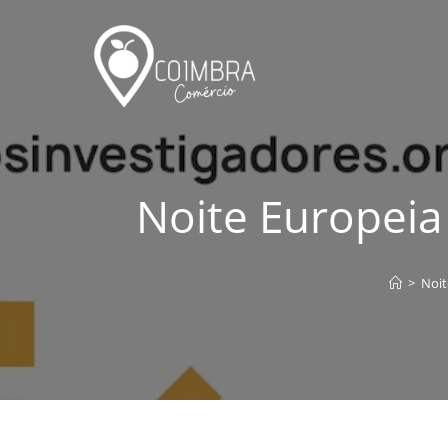
Skip
to
content
Noite Europeia
>
Noit