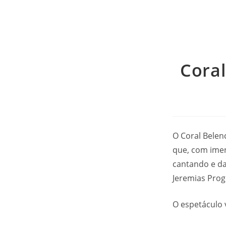
Coral
O Coral Belen
que, com imen
cantando e da
Jeremias Prog
O espetáculo v