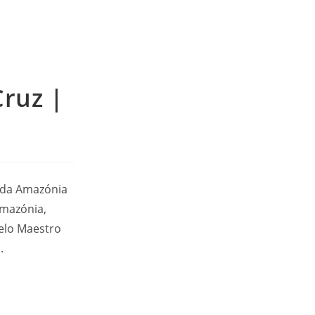
Cruz |
 da Amazónia
Amazónia,
pelo Maestro
.