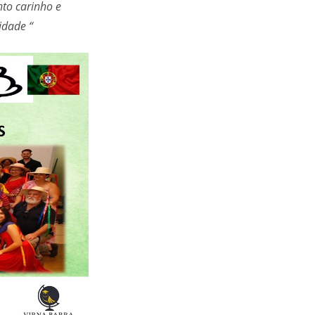
nto carinho e
idade “