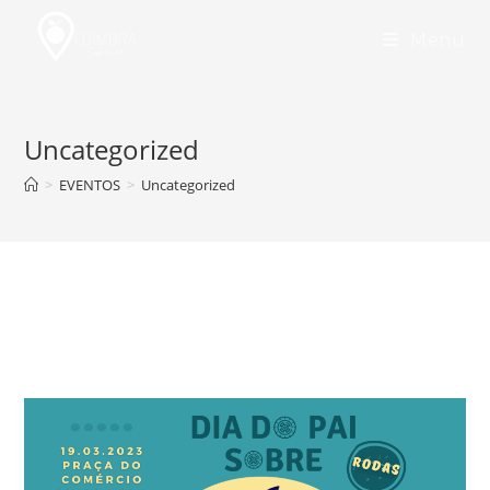
Skip
to
Menu
content
Uncategorized
>
EVENTOS
>
Uncategorized