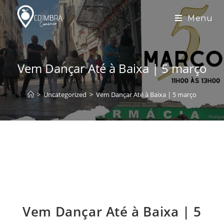
Skip
to
Menu
content
Vem Dançar Até à Baixa | 5 março
>
Uncategorized
>
Vem Dançar Até à Baixa | 5 março
Vem Dançar Até à Baixa | 5