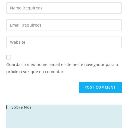
Enter
your
name
Enter
or
your
username
email
Enter
to
address
your
comment
to
website
comment
URL
Guardar o meu nome, email e site neste navegador para a
(optional)
próxima vez que eu comentar.
Sobre Nós