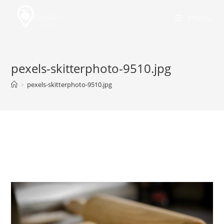
Skip
to
Menu
content
pexels-skitterphoto-9510.jpg
>
pexels-skitterphoto-9510.jpg