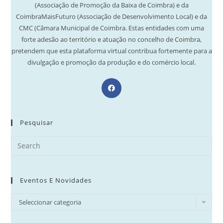
(Associação de Promoção da Baixa de Coimbra) e da
CoimbraMaisFuturo (Associação de Desenvolvimento Local) e da
CMC (Câmara Municipal de Coimbra. Estas entidades com uma
forte adesão ao território e atuação no concelho de Coimbra,
pretendem que esta plataforma virtual contribua fortemente para a
divulgação e promoção da produção e do comércio local.
Opens
in
a
new
Pesquisar
tab
Search
for:
Eventos E Novidades
Eventos
Seleccionar categoria
e