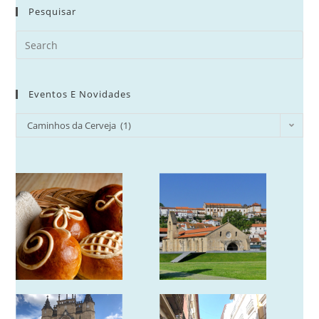
new
Pesquisar
tab
Search
for:
Eventos E Novidades
Eventos
Caminhos da Cerveja (1)
e
Novidades