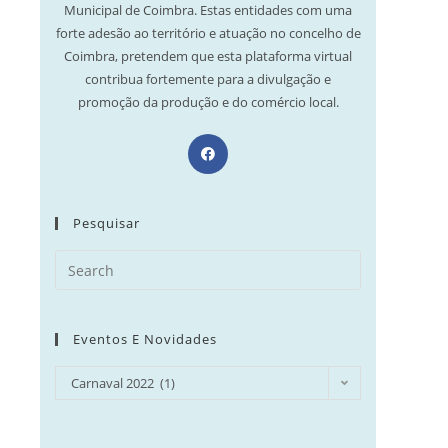
Municipal de Coimbra. Estas entidades com uma
forte adesão ao território e atuação no concelho de
Coimbra, pretendem que esta plataforma virtual
contribua fortemente para a divulgação e
promoção da produção e do comércio local.
Opens
in
a
new
Pesquisar
tab
Search
for:
Eventos E Novidades
Eventos
Carnaval 2022 (1)
e
Novidades