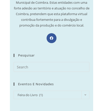
Municipal de Coimbra. Estas entidades com uma
forte adesão ao território e atuação no concelho de
Coimbra, pretendem que esta plataforma virtual
contribua fortemente para a divulgação e
promoção da produção e do comércio local.
Opens
in
a
new
Pesquisar
tab
Search
for:
Eventos E Novidades
Eventos
Feira do Livro (1)
e
Novidades