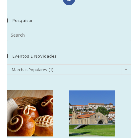
in
a
new
Pesquisar
tab
Search
for:
Eventos E Novidades
Eventos
Marchas Populares (1)
e
Novidades