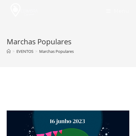
Skip
to
Menu
content
Marchas Populares
>
EVENTOS
>
Marchas Populares