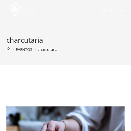
Skip
to
Menu
content
charcutaria
>
EVENTOS
>
charcutaria