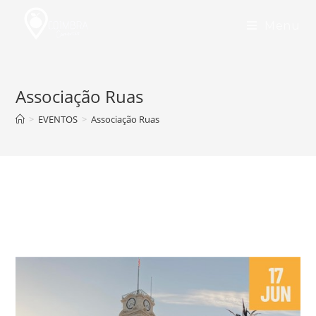
Skip
to
Menu
content
Associação Ruas
>
EVENTOS
>
Associação Ruas