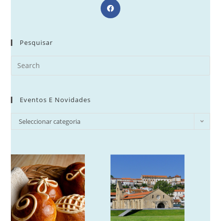
Opens
in
a
new
Pesquisar
tab
Search
for:
Eventos E Novidades
Eventos
Seleccionar categoria
e
Novidades